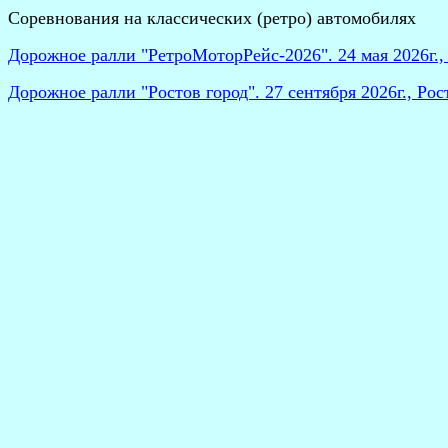
Соревнования на классических (ретро) автомобилях
Дорожное ралли "РетроМоторРейс-2026". 24 мая 2026г.,
Дорожное ралли "Ростов город". 27 сентября 2026г., Ро